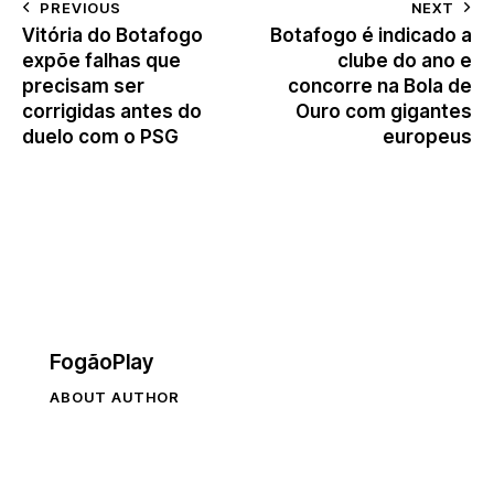
p
o
PREVIOUS
NEXT
Vitória do Botafogo
Botafogo é indicado a
k
expõe falhas que
clube do ano e
precisam ser
concorre na Bola de
corrigidas antes do
Ouro com gigantes
duelo com o PSG
europeus
FogãoPlay
ABOUT AUTHOR