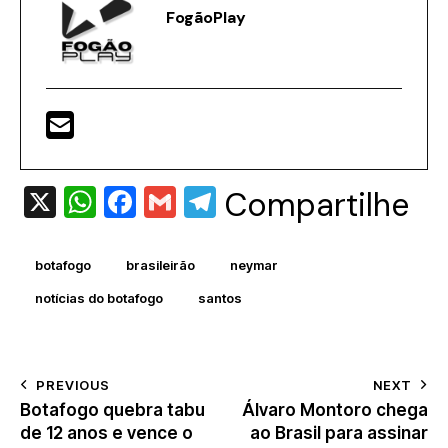
FogãoPlay
X
W
F
G
T
Compartilhe
h
a
m
el
at
c
ai
e
botafogo
brasileirão
neymar
s
e
l
gr
notícias do botafogo
santos
A
b
a
p
o
m
p
o
PREVIOUS
NEXT
Botafogo quebra tabu
Álvaro Montoro chega
k
de 12 anos e vence o
ao Brasil para assinar