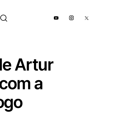
de Artur
 com a
ogo