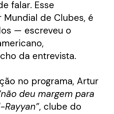
de falar. Esse
 Mundial de Clubes, é
dos — escreveu o
americano,
cho da entrevista.
ação no programa, Artur
“não deu margem para
l-Rayyan”
, clube do