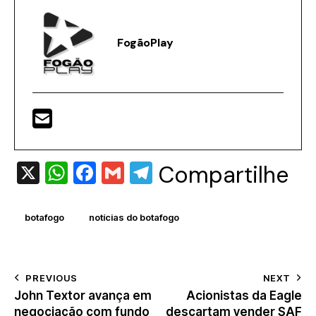
FogãoPlay
X
W
F
G
T
Compartilhe
h
a
m
el
at
c
ai
e
botafogo
notícias do botafogo
s
e
l
gr
A
b
a
p
o
m
PREVIOUS
NEXT
John Textor avança em
Acionistas da Eagle
p
o
negociação com fundo
descartam vender SAF