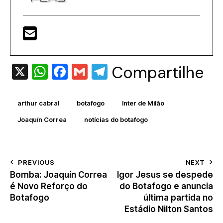
X
W
F
G
T
Compartilhe
h
a
m
el
at
c
ai
e
arthur cabral
botafogo
Inter de Milão
s
e
l
gr
Joaquín Correa
notícias do botafogo
A
b
a
p
o
m
p
o
PREVIOUS
NEXT
Bomba: Joaquín Correa
Igor Jesus se despede
k
é Novo Reforço do
do Botafogo e anuncia
Botafogo
última partida no
Estádio Nilton Santos