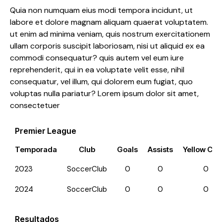
Quia non numquam eius modi tempora incidunt, ut
labore et dolore magnam aliquam quaerat voluptatem.
ut enim ad minima veniam, quis nostrum exercitationem
ullam corporis suscipit laboriosam, nisi ut aliquid ex ea
commodi consequatur? quis autem vel eum iure
reprehenderit, qui in ea voluptate velit esse, nihil
consequatur, vel illum, qui dolorem eum fugiat, quo
voluptas nulla pariatur? Lorem ipsum dolor sit amet,
consectetuer
Premier League
Temporada
Club
Goals
Assists
Yellow Car
2023
SoccerClub
0
0
0
2024
SoccerClub
0
0
0
Resultados